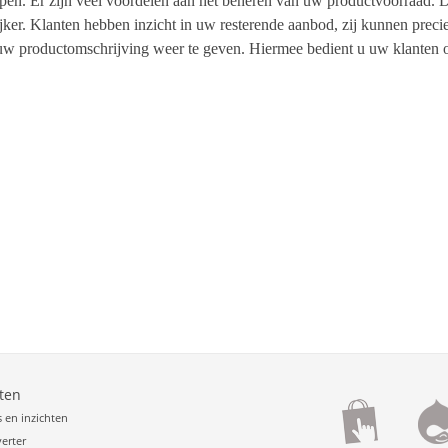
pen. Er zijn veel voordelen aan het beheren van uw productvoorraad. 
ijker. Klanten hebben inzicht in uw resterende aanbod, zij kunnen preci
 uw productomschrijving weer te geven. Hiermee bedient u uw klanten opti
ten
s en inzichten
erter