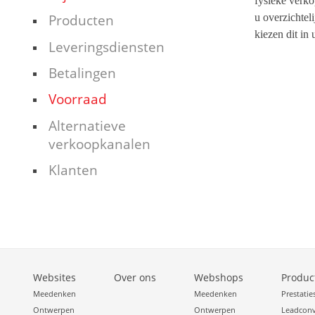
fysieke verko
u overzichtel
Producten
kiezen dit in
Leveringsdiensten
Betalingen
Voorraad
Alternatieve
verkoopkanalen
Klanten
Websites
Over ons
Webshops
Produc
Meedenken
Meedenken
Prestatie
Ontwerpen
Ontwerpen
Leadconv