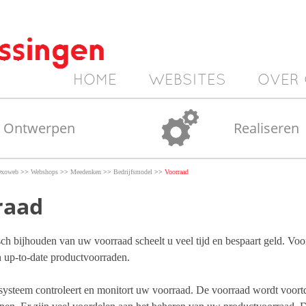
HOME
WEBSITES
OVER
Ontwerpen
Realiseren
>>
>>
>>
>>
xoweb
Webshops
Meedenken
Bedrijfsmodel
Voorraad
raad
ch bijhouden van uw voorraad scheelt u veel tijd en bespaart geld. V
 up-to-date productvoorraden.
ysteem controleert en monitort uw voorraad. De voorraad wordt voort