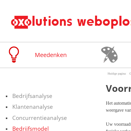
Overslaan en naar de algemene inhoud gaan
Meedenken
O
Voor
Bedrijfsanalyse
Het automatis
Klantenanalyse
weergave van
Concurrentieanalyse
Uw voorraads
Bedrijfsmodel