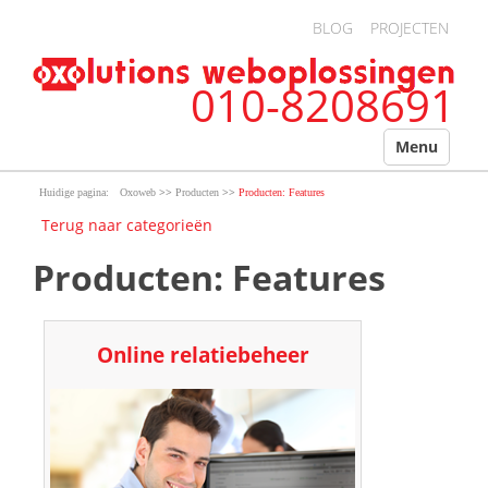
Overslaan en naar de algemene inhoud gaan
BLOG
PROJECTEN
010-8208691
Menu
>>
>>
Oxoweb
Producten
Producten: Features
Terug naar categorieën
Producten: Features
Online relatiebeheer