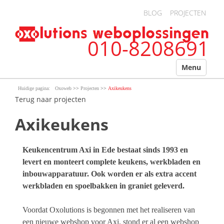
Overslaan en naar de algemene inhoud gaan
BLOG
PROJECTEN
010-8208691
Menu
>>
>>
Oxoweb
Projecten
Axikeukens
Terug naar projecten
Axikeukens
Keukencentrum Axi in Ede bestaat sinds 1993 en
levert en monteert complete keukens, werkbladen en
inbouwapparatuur. Ook worden er als extra accent
werkbladen en spoelbakken in graniet geleverd.
Voordat Oxolutions is begonnen met het realiseren van
een nieuwe webshop voor Axi, stond er al een webshop